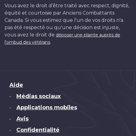
Vous avez le droit d'être traité avec respect, dignité,
équité et courtoisie par Anciens Combattants
Canada. Si vous estimez que l'un de vos droits n'a
pas été respecté ou qu'une décision est injuste,
vous avez le droit de
déposer une plainte auprès de
.
l'ombud des vétérans
Brand
Aide
Médias sociaux
•
Applications mobiles
•
Avis
•
Confidentialité
•