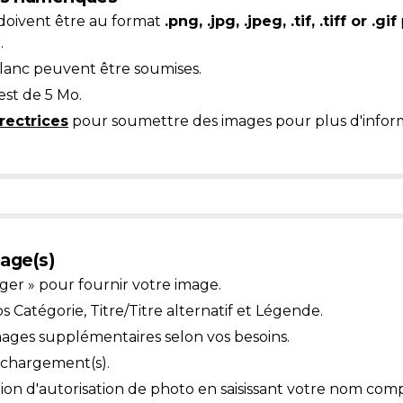
doivent être au format
.png, .jpg, .jpeg, .tif, .tiff or .gif
.
blanc peuvent être soumises.
est de 5 Mo.
rectrices
pour soumettre des images pour plus d'inform
age(s)
ger » pour fournir votre image.
Catégorie, Titre/Titre alternatif et Légende.
mages supplémentaires selon vos besoins.
léchargement(s).
ion d'autorisation de photo en saisissant votre nom comp