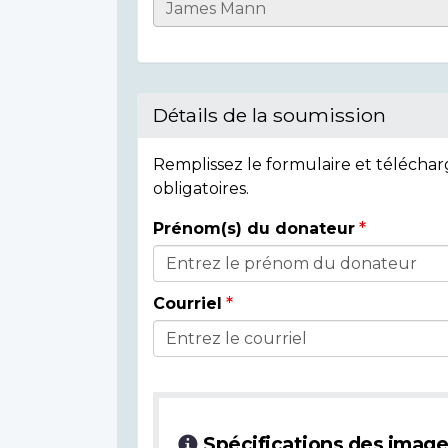
Informations
sur
l'individu
Détails de la soumission
Remplissez le formulaire et télécha
obligatoires.
Prénom(s) du donateur
Détails
du
Courriel
donateur
Spécifications des imag