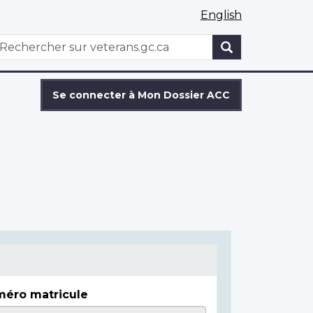
English
WxT
echercher
Search
form
Se connecter à Mon Dossier ACC
éro matricule