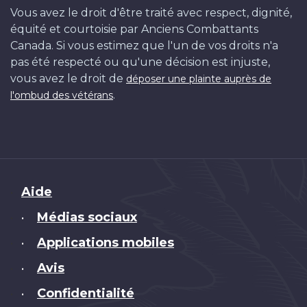
Vous avez le droit d'être traité avec respect, dignité,
équité et courtoisie par Anciens Combattants
Canada. Si vous estimez que l'un de vos droits n'a
pas été respecté ou qu'une décision est injuste,
vous avez le droit de
déposer une plainte auprès de
.
l'ombud des vétérans
Brand
Aide
Médias sociaux
•
Applications mobiles
•
Avis
•
Confidentialité
•