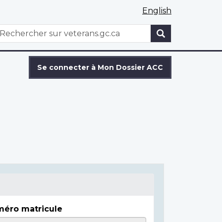
English
WxT
echercher
Search
form
Se connecter à Mon Dossier ACC
éro matricule