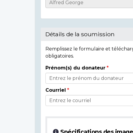
Informations
sur
l'individu
Détails de la soumission
Remplissez le formulaire et télécha
obligatoires.
Prénom(s) du donateur
Détails
du
Courriel
donateur
Spécifications des imag