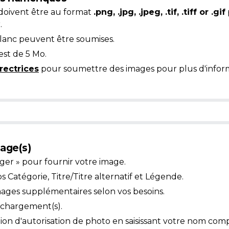
doivent être au format
.png, .jpg, .jpeg, .tif, .tiff or .gif
.
blanc peuvent être soumises.
est de 5 Mo.
rectrices
pour soumettre des images pour plus d'inform
age(s)
ger » pour fournir votre image.
Catégorie, Titre/Titre alternatif et Légende.
mages supplémentaires selon vos besoins.
léchargement(s).
ion d'autorisation de photo en saisissant votre nom comp