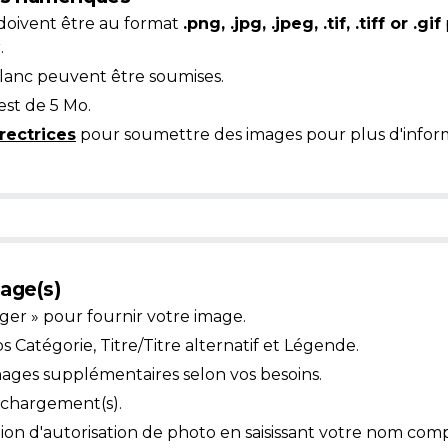
doivent être au format
.png, .jpg, .jpeg, .tif, .tiff or .gif
.
blanc peuvent être soumises.
est de 5 Mo.
rectrices
pour soumettre des images pour plus d'inform
age(s)
ger » pour fournir votre image.
Catégorie, Titre/Titre alternatif et Légende.
mages supplémentaires selon vos besoins.
léchargement(s).
ion d'autorisation de photo en saisissant votre nom comp