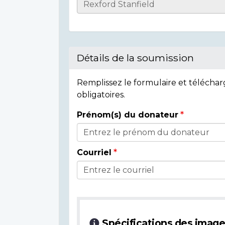
Informations
sur
l'individu
Détails de la soumission
Remplissez le formulaire et télécha
obligatoires.
Prénom(s) du donateur
Détails
du
Courriel
donateur
Spécifications des imag