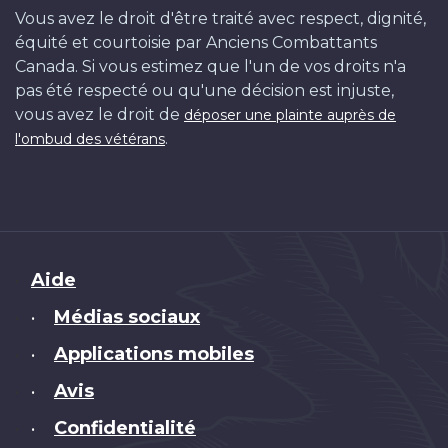
Vous avez le droit d'être traité avec respect, dignité,
équité et courtoisie par Anciens Combattants
Canada. Si vous estimez que l'un de vos droits n'a
pas été respecté ou qu'une décision est injuste,
vous avez le droit de
déposer une plainte auprès de
.
l'ombud des vétérans
Brand
Aide
Médias sociaux
•
Applications mobiles
•
Avis
•
Confidentialité
•