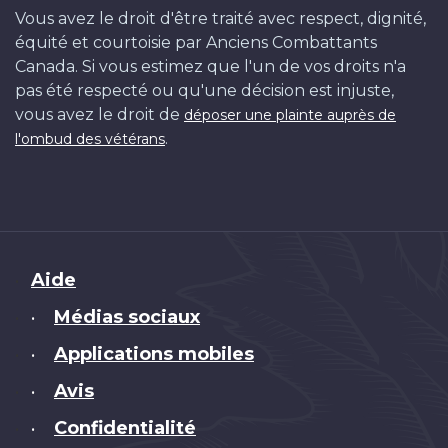
Vous avez le droit d'être traité avec respect, dignité,
équité et courtoisie par Anciens Combattants
Canada. Si vous estimez que l'un de vos droits n'a
pas été respecté ou qu'une décision est injuste,
vous avez le droit de
déposer une plainte auprès de
.
l'ombud des vétérans
Brand
Aide
Médias sociaux
•
Applications mobiles
•
Avis
•
Confidentialité
•