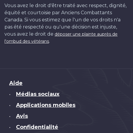
Vous avez le droit d'être traité avec respect, dignité,
équité et courtoisie par Anciens Combattants
Canada. Si vous estimez que l'un de vos droits n'a
pas été respecté ou qu'une décision est injuste,
vous avez le droit de
déposer une plainte auprès de
.
l'ombud des vétérans
Brand
Aide
Médias sociaux
•
Applications mobiles
•
Avis
•
Confidentialité
•