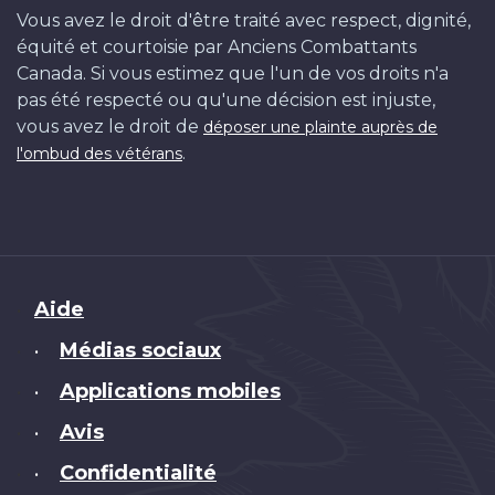
Vous avez le droit d'être traité avec respect, dignité,
équité et courtoisie par Anciens Combattants
Canada. Si vous estimez que l'un de vos droits n'a
pas été respecté ou qu'une décision est injuste,
vous avez le droit de
déposer une plainte auprès de
.
l'ombud des vétérans
Brand
Aide
Médias sociaux
•
Applications mobiles
•
Avis
•
Confidentialité
•