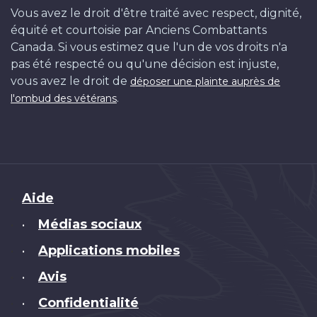
Vous avez le droit d'être traité avec respect, dignité,
équité et courtoisie par Anciens Combattants
Canada. Si vous estimez que l'un de vos droits n'a
pas été respecté ou qu'une décision est injuste,
vous avez le droit de
déposer une plainte auprès de
.
l'ombud des vétérans
Brand
Aide
Médias sociaux
•
Applications mobiles
•
Avis
•
Confidentialité
•