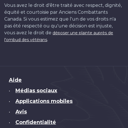
Vous avez le droit d'être traité avec respect, dignité,
équité et courtoisie par Anciens Combattants
Canada. Si vous estimez que l'un de vos droits n'a
pas été respecté ou qu'une décision est injuste,
vous avez le droit de
déposer une plainte auprès de
.
l'ombud des vétérans
Brand
Aide
Médias sociaux
•
Applications mobiles
•
Avis
•
Confidentialité
•