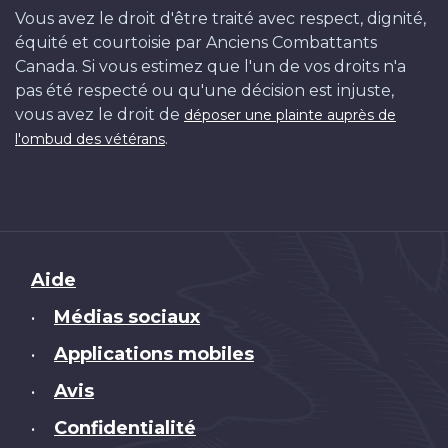
Vous avez le droit d'être traité avec respect, dignité,
équité et courtoisie par Anciens Combattants
Canada. Si vous estimez que l'un de vos droits n'a
pas été respecté ou qu'une décision est injuste,
vous avez le droit de
déposer une plainte auprès de
.
l'ombud des vétérans
Brand
Aide
Médias sociaux
•
Applications mobiles
•
Avis
•
Confidentialité
•