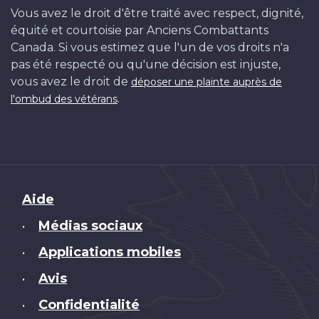
Vous avez le droit d'être traité avec respect, dignité,
équité et courtoisie par Anciens Combattants
Canada. Si vous estimez que l'un de vos droits n'a
pas été respecté ou qu'une décision est injuste,
vous avez le droit de
déposer une plainte auprès de
.
l'ombud des vétérans
Brand
Aide
Médias sociaux
•
Applications mobiles
•
Avis
•
Confidentialité
•