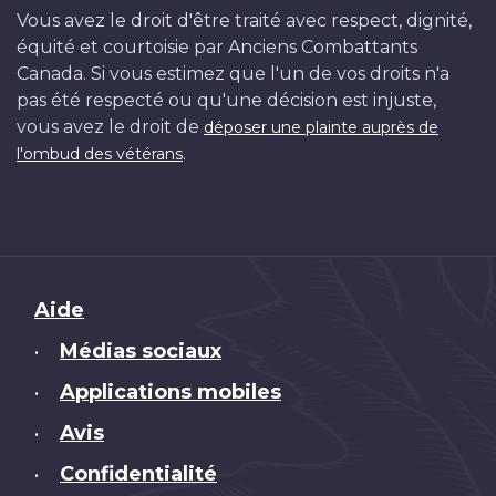
Vous avez le droit d'être traité avec respect, dignité,
équité et courtoisie par Anciens Combattants
Canada. Si vous estimez que l'un de vos droits n'a
pas été respecté ou qu'une décision est injuste,
vous avez le droit de
déposer une plainte auprès de
.
l'ombud des vétérans
Brand
Aide
Médias sociaux
•
Applications mobiles
•
Avis
•
Confidentialité
•