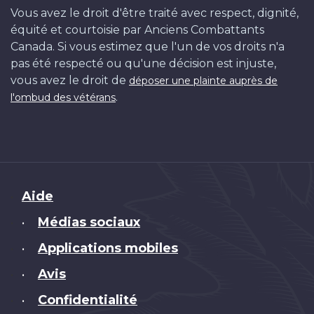
Vous avez le droit d'être traité avec respect, dignité,
équité et courtoisie par Anciens Combattants
Canada. Si vous estimez que l'un de vos droits n'a
pas été respecté ou qu'une décision est injuste,
vous avez le droit de
déposer une plainte auprès de
.
l'ombud des vétérans
Brand
Aide
Médias sociaux
•
Applications mobiles
•
Avis
•
Confidentialité
•