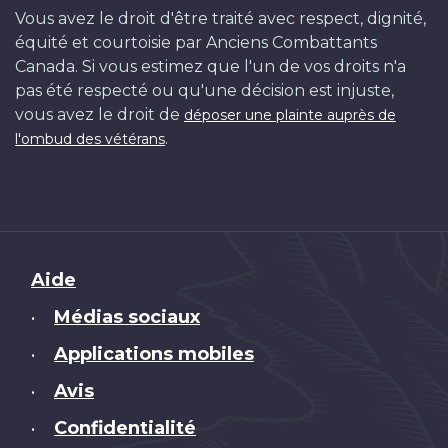
Vous avez le droit d'être traité avec respect, dignité,
équité et courtoisie par Anciens Combattants
Canada. Si vous estimez que l'un de vos droits n'a
pas été respecté ou qu'une décision est injuste,
vous avez le droit de
déposer une plainte auprès de
.
l'ombud des vétérans
Brand
Aide
Médias sociaux
•
Applications mobiles
•
Avis
•
Confidentialité
•