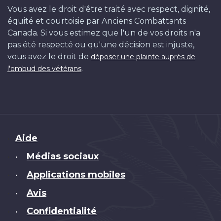
Vous avez le droit d'être traité avec respect, dignité,
équité et courtoisie par Anciens Combattants
Canada. Si vous estimez que l'un de vos droits n'a
pas été respecté ou qu'une décision est injuste,
vous avez le droit de
déposer une plainte auprès de
.
l'ombud des vétérans
Brand
Aide
Médias sociaux
•
Applications mobiles
•
Avis
•
Confidentialité
•