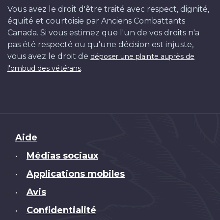
Vous avez le droit d'être traité avec respect, dignité,
équité et courtoisie par Anciens Combattants
Canada. Si vous estimez que l'un de vos droits n'a
pas été respecté ou qu'une décision est injuste,
vous avez le droit de
déposer une plainte auprès de
.
l'ombud des vétérans
Brand
Aide
Médias sociaux
•
Applications mobiles
•
Avis
•
Confidentialité
•