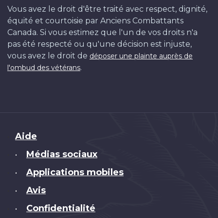
Vous avez le droit d'être traité avec respect, dignité,
équité et courtoisie par Anciens Combattants
Canada. Si vous estimez que l'un de vos droits n'a
pas été respecté ou qu'une décision est injuste,
vous avez le droit de
déposer une plainte auprès de
.
l'ombud des vétérans
Brand
Aide
Médias sociaux
•
Applications mobiles
•
Avis
•
Confidentialité
•