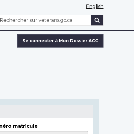
English
WxT
echercher
Search
form
Se connecter à Mon Dossier ACC
éro matricule