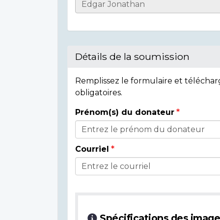
Informations
sur
l'individu
Détails de la soumission
Remplissez le formulaire et télécha
obligatoires.
Prénom(s) du donateur
Détails
du
Courriel
donateur
Spécifications des imag