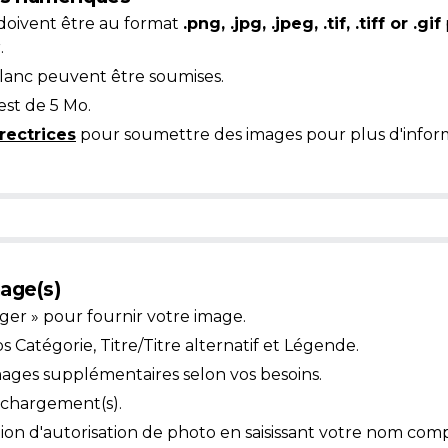
doivent être au format
.png, .jpg, .jpeg, .tif, .tiff or .gif
.
blanc peuvent être soumises.
est de 5 Mo.
rectrices
pour soumettre des images pour plus d'inform
age(s)
ger » pour fournir votre image.
Catégorie, Titre/Titre alternatif et Légende.
mages supplémentaires selon vos besoins.
léchargement(s).
ion d'autorisation de photo en saisissant votre nom comp