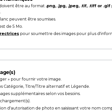
doivent être au format
.png, .jpg, .jpeg, .tif, .tiff or .gif
.
blanc peuvent être soumises.
est de 5 Mo.
rectrices
pour soumettre des images pour plus d'inform
age(s)
ger » pour fournir votre image.
Catégorie, Titre/Titre alternatif et Légende.
mages supplémentaires selon vos besoins.
léchargement(s).
ion d'autorisation de photo en saisissant votre nom comp