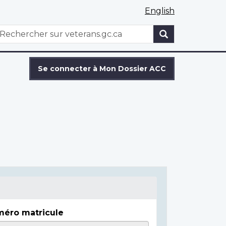
English
WxT
echercher
Search
form
Se connecter à Mon Dossier ACC
éro matricule