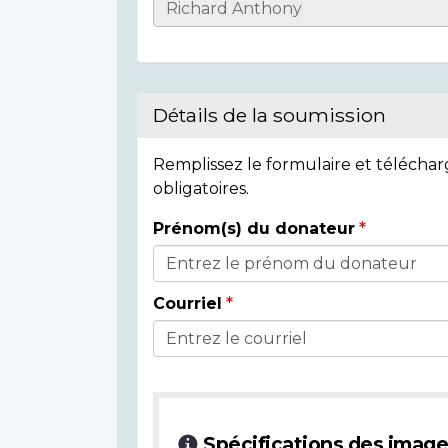
Informations
sur
l'individu
Détails de la soumission
Remplissez le formulaire et télécha
obligatoires.
Prénom(s) du donateur
Détails
du
Courriel
donateur
Spécifications des imag