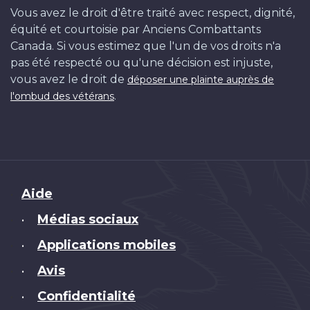
Vous avez le droit d'être traité avec respect, dignité,
équité et courtoisie par Anciens Combattants
Canada. Si vous estimez que l'un de vos droits n'a
pas été respecté ou qu'une décision est injuste,
vous avez le droit de
déposer une plainte auprès de
.
l'ombud des vétérans
Brand
Aide
Médias sociaux
•
Applications mobiles
•
Avis
•
Confidentialité
•