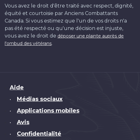
Vous avez le droit d'être traité avec respect, dignité,
équité et courtoisie par Anciens Combattants
Canada. Si vous estimez que l'un de vos droits n'a
pas été respecté ou qu'une décision est injuste,
vous avez le droit de
déposer une plainte auprès de
.
l'ombud des vétérans
Brand
Aide
Médias sociaux
•
Applications mobiles
•
Avis
•
Confidentialité
•