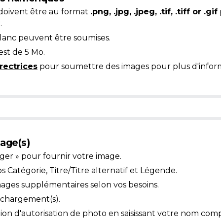
doivent être au format
.png, .jpg, .jpeg, .tif, .tiff or .gif
.
blanc peuvent être soumises.
est de 5 Mo.
rectrices
pour soumettre des images pour plus d'inform
age(s)
ger » pour fournir votre image.
Catégorie, Titre/Titre alternatif et Légende.
mages supplémentaires selon vos besoins.
léchargement(s).
ion d'autorisation de photo en saisissant votre nom comp