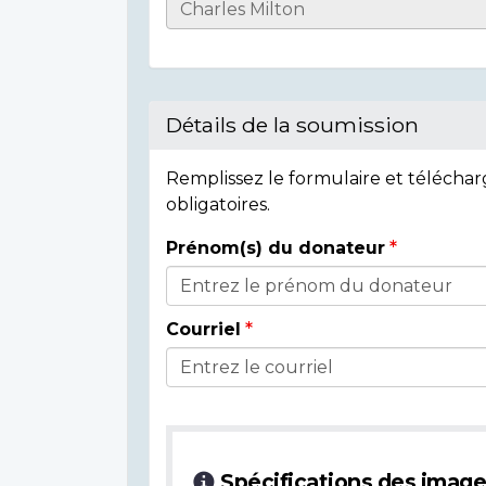
Informations
sur
l'individu
Détails de la soumission
Remplissez le formulaire et télécha
obligatoires.
Prénom(s) du donateur
Détails
du
Courriel
donateur
Spécifications des imag