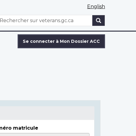
English
WxT
echercher
Search
form
Se connecter à Mon Dossier ACC
éro matricule