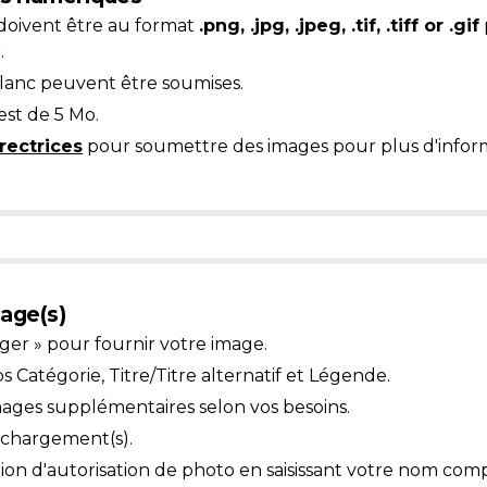
doivent être au format
.png, .jpg, .jpeg, .tif, .tiff or .gif
.
blanc peuvent être soumises.
est de 5 Mo.
rectrices
pour soumettre des images pour plus d'inform
age(s)
ger » pour fournir votre image.
Catégorie, Titre/Titre alternatif et Légende.
mages supplémentaires selon vos besoins.
léchargement(s).
ion d'autorisation de photo en saisissant votre nom comp