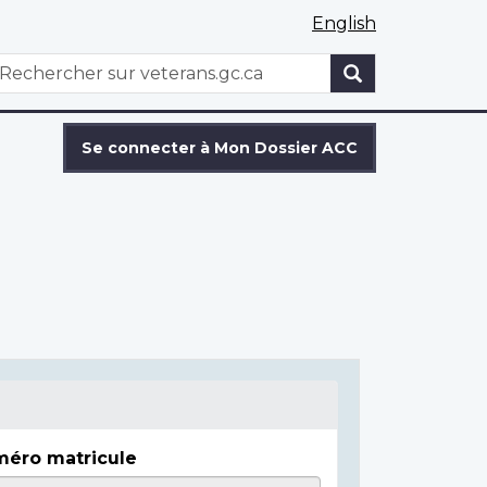
English
WxT
echercher
Search
form
Se connecter à Mon Dossier ACC
éro matricule