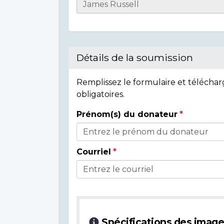
Informations
sur
l'individu
Détails de la soumission
Remplissez le formulaire et télécha
obligatoires.
Prénom(s) du donateur
Détails
du
Courriel
donateur
Spécifications des imag