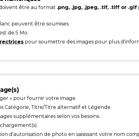
doivent être au format
.png, .jpg, .jpeg, .tif, .tiff or .gif
.
blanc peuvent être soumises.
est de 5 Mo.
rectrices
pour soumettre des images pour plus d'inform
age(s)
ger » pour fournir votre image.
Catégorie, Titre/Titre alternatif et Légende.
mages supplémentaires selon vos besoins.
léchargement(s).
ion d'autorisation de photo en saisissant votre nom comp