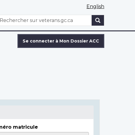
English
WxT
echercher
Search
form
Se connecter à Mon Dossier ACC
éro matricule