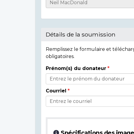
Informations
sur
l'individu
Détails de la soumission
Remplissez le formulaire et télécha
obligatoires.
Prénom(s) du donateur
Détails
du
Courriel
donateur
Spécifications des imag