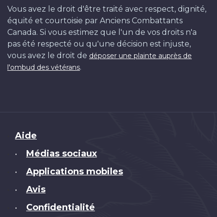
Vous avez le droit d'être traité avec respect, dignité,
équité et courtoisie par Anciens Combattants
Canada. Si vous estimez que l'un de vos droits n'a
pas été respecté ou qu'une décision est injuste,
vous avez le droit de
déposer une plainte auprès de
.
l'ombud des vétérans
Brand
Aide
Médias sociaux
•
Applications mobiles
•
Avis
•
Confidentialité
•