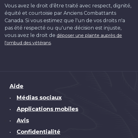
Vous avez le droit d'être traité avec respect, dignité,
équité et courtoisie par Anciens Combattants
Canada. Si vous estimez que l'un de vos droits n'a
pas été respecté ou qu'une décision est injuste,
vous avez le droit de
déposer une plainte auprès de
.
l'ombud des vétérans
Brand
Aide
Médias sociaux
•
Applications mobiles
•
Avis
•
Confidentialité
•