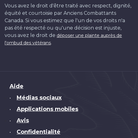
Vous avez le droit d'être traité avec respect, dignité,
équité et courtoisie par Anciens Combattants
Canada. Si vous estimez que l'un de vos droits n'a
pas été respecté ou qu'une décision est injuste,
vous avez le droit de
déposer une plainte auprès de
.
l'ombud des vétérans
Brand
Aide
Médias sociaux
•
Applications mobiles
•
Avis
•
Confidentialité
•