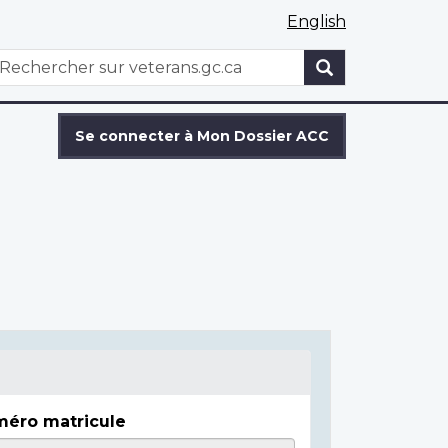
English
WxT
echercher
Search
form
Se connecter à Mon Dossier ACC
éro matricule