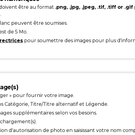
doivent être au format
.png, .jpg, .jpeg, .tif, .tiff or .gif
.
blanc peuvent être soumises.
est de 5 Mo.
rectrices
pour soumettre des images pour plus d'inform
age(s)
ger » pour fournir votre image.
Catégorie, Titre/Titre alternatif et Légende.
mages supplémentaires selon vos besoins.
léchargement(s).
ion d'autorisation de photo en saisissant votre nom comp