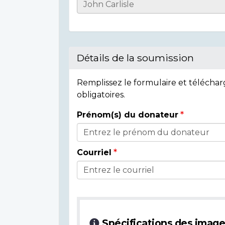
Informations
sur
l'individu
Détails de la soumission
Remplissez le formulaire et télécha
obligatoires.
Prénom(s) du donateur
Détails
du
Courriel
donateur
Spécifications des imag