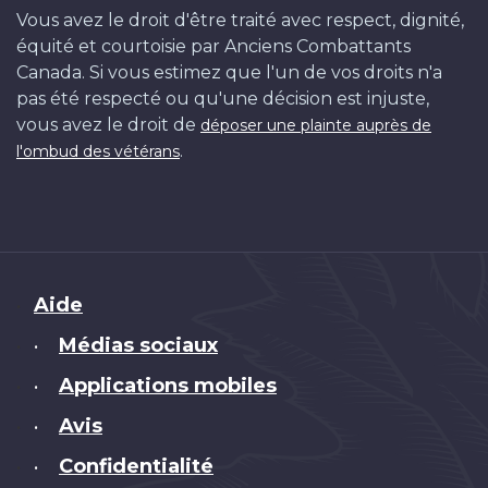
Vous avez le droit d'être traité avec respect, dignité,
équité et courtoisie par Anciens Combattants
Canada. Si vous estimez que l'un de vos droits n'a
pas été respecté ou qu'une décision est injuste,
vous avez le droit de
déposer une plainte auprès de
.
l'ombud des vétérans
Brand
Aide
Médias sociaux
•
Applications mobiles
•
Avis
•
Confidentialité
•