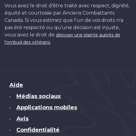
Vous avez le droit d'être traité avec respect, dignité,
équité et courtoisie par Anciens Combattants
Canada. Si vous estimez que l'un de vos droits n'a
pas été respecté ou qu'une décision est injuste,
vous avez le droit de
déposer une plainte auprès de
.
l'ombud des vétérans
Brand
Aide
Médias sociaux
•
Applications mobiles
•
Avis
•
Confidentialité
•