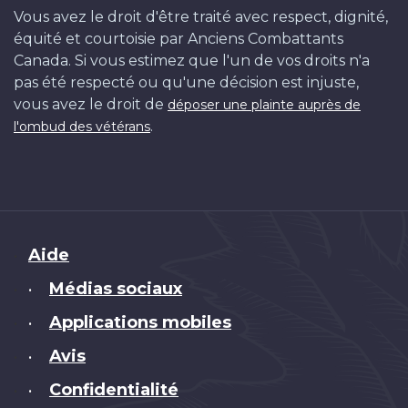
Vous avez le droit d'être traité avec respect, dignité,
équité et courtoisie par Anciens Combattants
Canada. Si vous estimez que l'un de vos droits n'a
pas été respecté ou qu'une décision est injuste,
vous avez le droit de
déposer une plainte auprès de
.
l'ombud des vétérans
Brand
Aide
Médias sociaux
•
Applications mobiles
•
Avis
•
Confidentialité
•