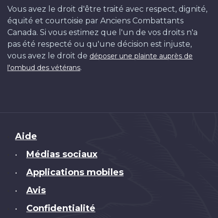
Vous avez le droit d'être traité avec respect, dignité,
équité et courtoisie par Anciens Combattants
Canada. Si vous estimez que l'un de vos droits n'a
pas été respecté ou qu'une décision est injuste,
vous avez le droit de
déposer une plainte auprès de
.
l'ombud des vétérans
Brand
Aide
Médias sociaux
•
Applications mobiles
•
Avis
•
Confidentialité
•