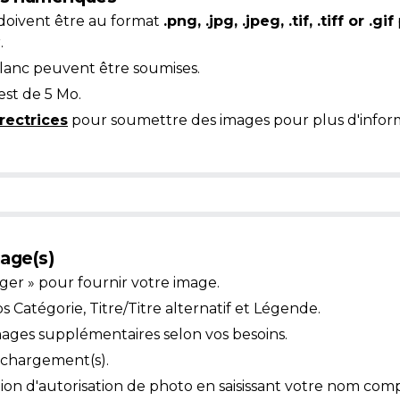
doivent être au format
.png, .jpg, .jpeg, .tif, .tiff or .gif
.
blanc peuvent être soumises.
est de 5 Mo.
rectrices
pour soumettre des images pour plus d'inform
age(s)
ger » pour fournir votre image.
Catégorie, Titre/Titre alternatif et Légende.
mages supplémentaires selon vos besoins.
léchargement(s).
ion d'autorisation de photo en saisissant votre nom comp