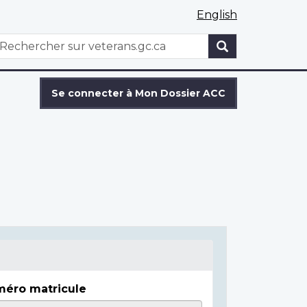
English
WxT
echercher
Search
form
Se connecter à Mon Dossier ACC
éro matricule