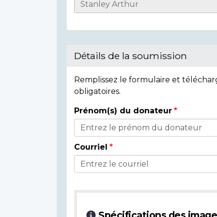
Informations
sur
l'individu
Détails de la soumission
Remplissez le formulaire et télécha
obligatoires.
Prénom(s) du donateur
Détails
du
Courriel
donateur
Spécifications des imag