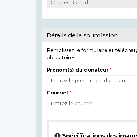
Informations
sur
l'individu
Détails de la soumission
Remplissez le formulaire et télécha
obligatoires.
Prénom(s) du donateur
Détails
du
Courriel
donateur
Spécifications des imag