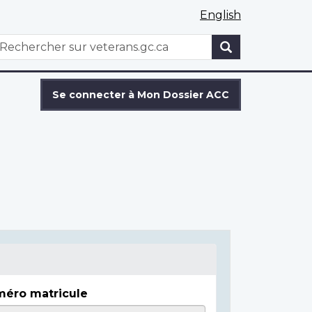
English
WxT
echercher
Search
form
Se connecter à Mon Dossier ACC
éro matricule