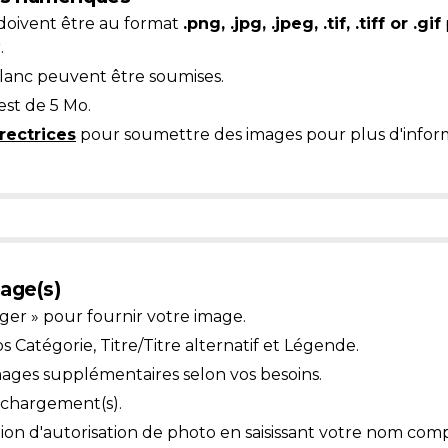
doivent être au format
.png, .jpg, .jpeg, .tif, .tiff or .gif
.
blanc peuvent être soumises.
est de 5 Mo.
rectrices
pour soumettre des images pour plus d'inform
age(s)
ger » pour fournir votre image.
Catégorie, Titre/Titre alternatif et Légende.
mages supplémentaires selon vos besoins.
léchargement(s).
ion d'autorisation de photo en saisissant votre nom comp