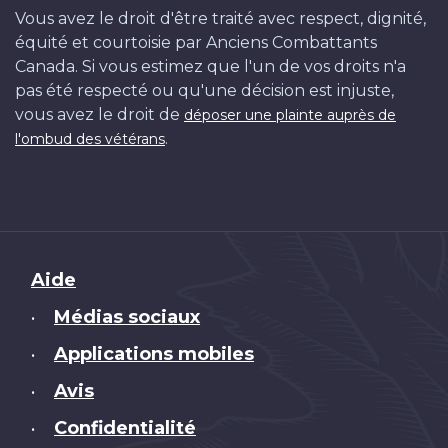
Vous avez le droit d'être traité avec respect, dignité,
équité et courtoisie par Anciens Combattants
Canada. Si vous estimez que l'un de vos droits n'a
pas été respecté ou qu'une décision est injuste,
vous avez le droit de
déposer une plainte auprès de
.
l'ombud des vétérans
Brand
Aide
Médias sociaux
•
Applications mobiles
•
Avis
•
Confidentialité
•