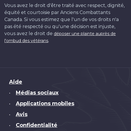
Vous avez le droit d'être traité avec respect, dignité,
équité et courtoisie par Anciens Combattants
Canada. Si vous estimez que l'un de vos droits n'a
pas été respecté ou qu'une décision est injuste,
vous avez le droit de
déposer une plainte auprès de
.
l'ombud des vétérans
Brand
Aide
Médias sociaux
•
Applications mobiles
•
Avis
•
Confidentialité
•