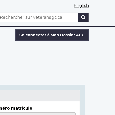
English
WxT
echercher
Search
form
Se connecter à Mon Dossier ACC
éro matricule