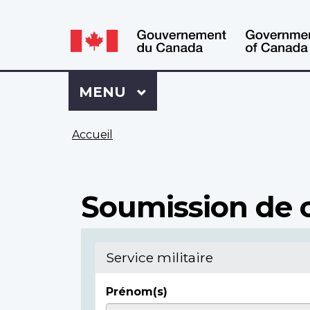
WxT
WxT
Language
Language
switcher
switcher
Se
Menu
MENU
PRINCIPAL
connecter
à
Vous
Mon
Accueil
êtes
Dossier
ici
ACC
Soumission de c
Service militaire
Prénom(s)