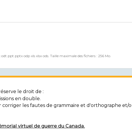
x odt ppt pptx odp xls xlsx ods. Taille maximale des fichiers : 256 Mo.
serve le droit de :
ssions en double.
ur corriger les fautes de grammaire et d'orthographe et
morial virtuel de guerre du Canada.