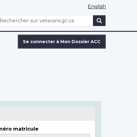
English
WxT
echercher
Search
form
Se connecter à Mon Dossier ACC
éro matricule