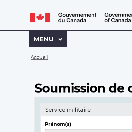
WxT
WxT
Language
Language
switcher
switcher
Se
Menu
MENU
PRINCIPAL
connecter
à
Vous
Mon
Accueil
êtes
Dossier
ici
ACC
Soumission de c
Service militaire
Prénom(s)