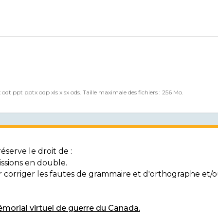
x odt ppt pptx odp xls xlsx ods. Taille maximale des fichiers : 256 Mo.
serve le droit de :
ssions en double.
ur corriger les fautes de grammaire et d'orthographe et
morial virtuel de guerre du Canada.