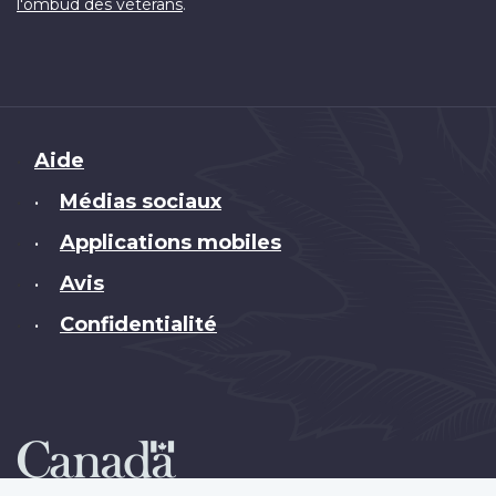
.
l'ombud des vétérans
Brand
Aide
Médias sociaux
•
Applications mobiles
•
Avis
•
Confidentialité
•