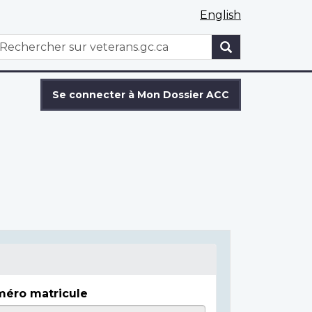
English
WxT
echercher
Search
form
Se connecter à Mon Dossier ACC
éro matricule