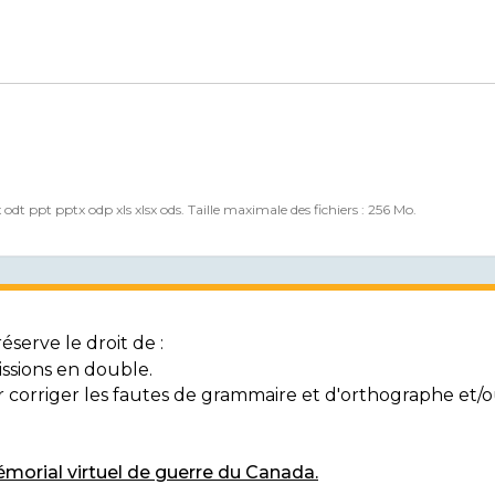
x odt ppt pptx odp xls xlsx ods. Taille maximale des fichiers : 256 Mo.
serve le droit de :
ssions en double.
ur corriger les fautes de grammaire et d'orthographe et
morial virtuel de guerre du Canada.