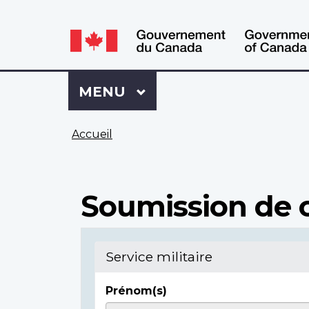
WxT
WxT
Language
Language
switcher
switcher
Se
Menu
MENU
PRINCIPAL
connecter
à
Vous
Mon
Accueil
êtes
Dossier
ici
ACC
Soumission de c
Service militaire
Prénom(s)