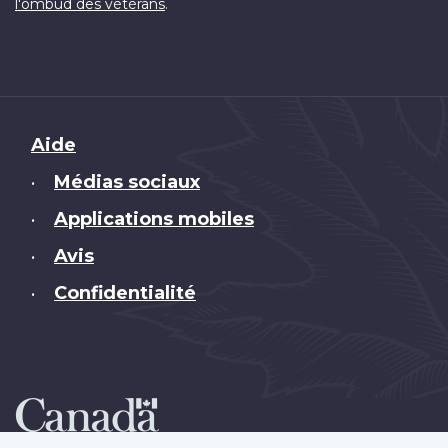
.
l'ombud des vétérans
Brand
Aide
Médias sociaux
•
Applications mobiles
•
Avis
•
Confidentialité
•