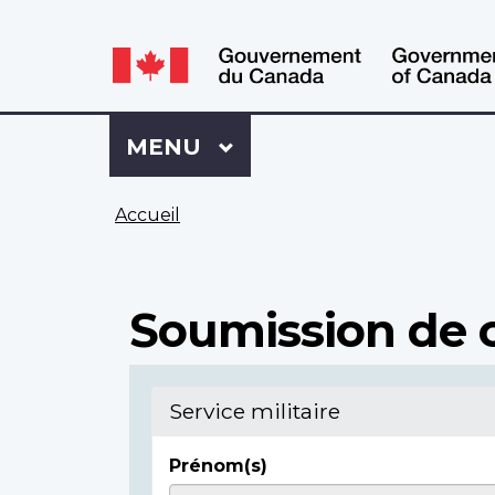
WxT
WxT
Language
Language
switcher
switcher
Se
Menu
MENU
PRINCIPAL
connecter
à
Vous
Mon
Accueil
êtes
Dossier
ici
ACC
Soumission de c
Service militaire
Prénom(s)