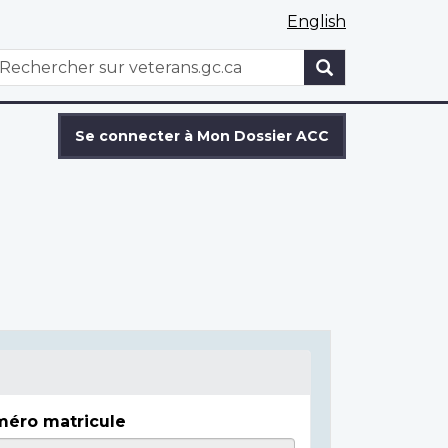
English
WxT
echercher
Search
form
Se connecter à Mon Dossier ACC
éro matricule