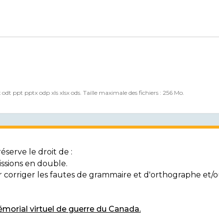
x odt ppt pptx odp xls xlsx ods. Taille maximale des fichiers : 256 Mo.
serve le droit de :
ssions en double.
ur corriger les fautes de grammaire et d'orthographe et
morial virtuel de guerre du Canada.