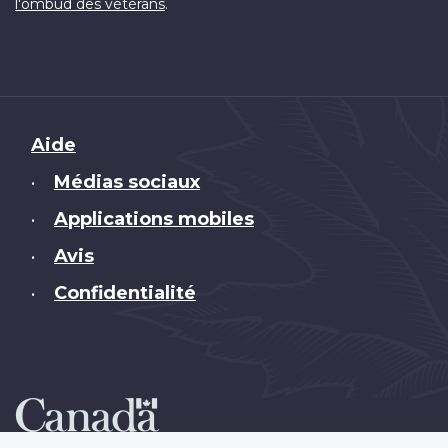
.
l'ombud des vétérans
Brand
Aide
Médias sociaux
•
Applications mobiles
•
Avis
•
Confidentialité
•