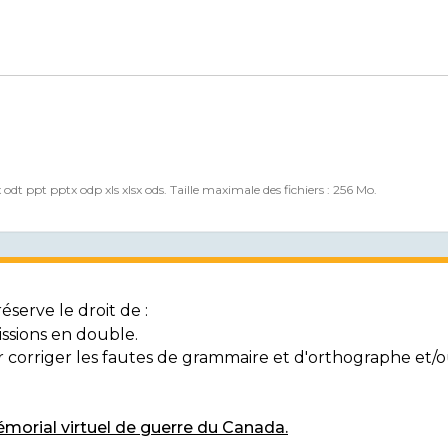
x odt ppt pptx odp xls xlsx ods. Taille maximale des fichiers : 256 Mo.
serve le droit de :
ssions en double.
ur corriger les fautes de grammaire et d'orthographe et
morial virtuel de guerre du Canada.