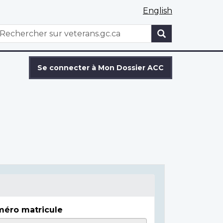
English
WxT
echercher
Search
form
Se connecter à Mon Dossier ACC
éro matricule