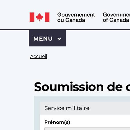
WxT
WxT
Language
Language
switcher
switcher
Se
Menu
MENU
PRINCIPAL
connecter
à
Vous
Mon
Accueil
êtes
Dossier
ici
ACC
Soumission de c
Service militaire
Prénom(s)