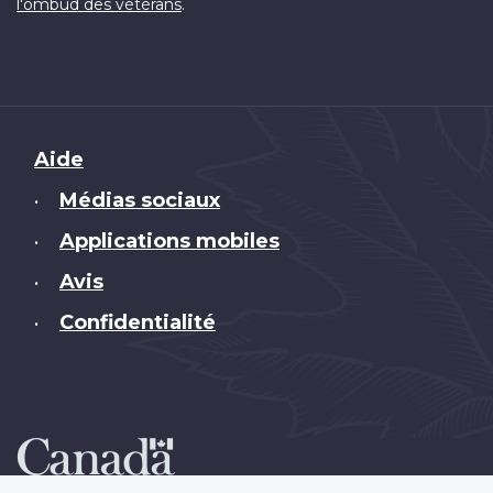
.
l'ombud des vétérans
Brand
Aide
Médias sociaux
•
Applications mobiles
•
Avis
•
Confidentialité
•