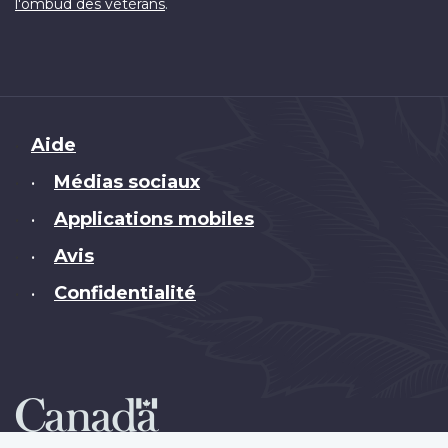
.
l'ombud des vétérans
Brand
Aide
Médias sociaux
•
Applications mobiles
•
Avis
•
Confidentialité
•