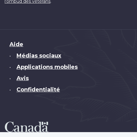
.
l'ombud des vétérans
Brand
Aide
Médias sociaux
•
Applications mobiles
•
Avis
•
Confidentialité
•