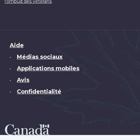
.
l'ombud des vétérans
Brand
Aide
Médias sociaux
•
Applications mobiles
•
Avis
•
Confidentialité
•